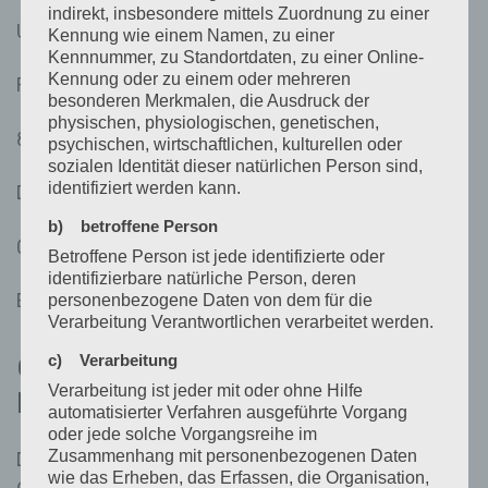
indirekt, insbesondere mittels Zuordnung zu einer
Uwe Hoffmann
Kennung wie einem Namen, zu einer
Kennnummer, zu Standortdaten, zu einer Online-
Kennung oder zu einem oder mehreren
Rebhalde 4
besonderen Merkmalen, die Ausdruck der
physischen, physiologischen, genetischen,
88142 Wasserburg
psychischen, wirtschaftlichen, kulturellen oder
sozialen Identität dieser natürlichen Person sind,
identifiziert werden kann.
Deutschland
b) betroffene Person
083829111378
Betroffene Person ist jede identifizierte oder
identifizierbare natürliche Person, deren
E-Mail:
hoffmann
@
schaden-team.de
personenbezogene Daten von dem für die
Verarbeitung Verantwortlichen verarbeitet werden.
c) Verarbeitung
Cookies / SessionStorage /
Verarbeitung ist jeder mit oder ohne Hilfe
LocalStorage
automatisierter Verfahren ausgeführte Vorgang
oder jede solche Vorgangsreihe im
Zusammenhang mit personenbezogenen Daten
Die Internetseiten verwenden teilweise so genannte
wie das Erheben, das Erfassen, die Organisation,