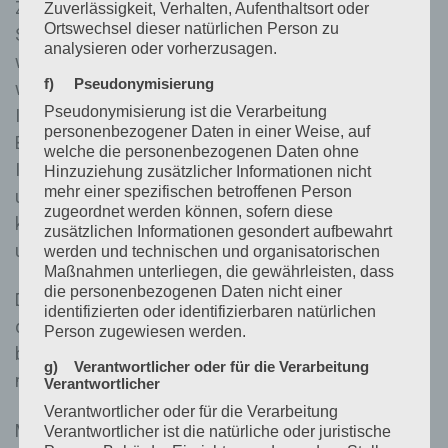
Zeichenfolge, durch welche Internetseiten und
Zuverlässigkeit, Verhalten, Aufenthaltsort oder
Ortswechsel dieser natürlichen Person zu
Server dem konkreten Internetbrowser zugeordnet
analysieren oder vorherzusagen.
werden können, in dem das Cookie gespeichert
f) Pseudonymisierung
wurde. Dies ermöglicht es den besuchten
Pseudonymisierung ist die Verarbeitung
Internetseiten und Servern, den individuellen
personenbezogener Daten in einer Weise, auf
Browser der betroffenen Person von anderen
welche die personenbezogenen Daten ohne
Internetbrowsern, die andere Cookies enthalten, zu
Hinzuziehung zusätzlicher Informationen nicht
mehr einer spezifischen betroffenen Person
unterscheiden. Ein bestimmter Internetbrowser
zugeordnet werden können, sofern diese
kann über die eindeutige Cookie-ID wiedererkannt
zusätzlichen Informationen gesondert aufbewahrt
und identifiziert werden.
werden und technischen und organisatorischen
Maßnahmen unterliegen, die gewährleisten, dass
die personenbezogenen Daten nicht einer
Durch den Einsatz von Cookies kann den Nutzern
identifizierten oder identifizierbaren natürlichen
dieser Internetseite nutzerfreundlichere Services
Person zugewiesen werden.
bereitstellen, die ohne die Cookie-Setzung nicht
g) Verantwortlicher oder für die Verarbeitung
möglich wären.
Verantwortlicher
Verantwortlicher oder für die Verarbeitung
Mittels eines Cookies können die Informationen und
Verantwortlicher ist die natürliche oder juristische