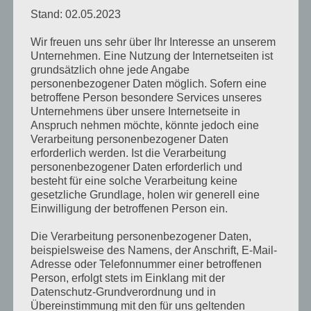
i) Empfänger
Stand: 02.05.2023
Empfänger ist eine natürliche oder juristische
Wir freuen uns sehr über Ihr Interesse an unserem
Unternehmen. Eine Nutzung der Internetseiten ist
Person, Behörde, Einrichtung oder andere
grundsätzlich ohne jede Angabe
Stelle, der personenbezogene Daten
personenbezogener Daten möglich. Sofern eine
betroffene Person besondere Services unseres
offengelegt werden, unabhängig davon, ob es
Unternehmens über unsere Internetseite in
sich bei ihr um einen Dritten handelt oder
Anspruch nehmen möchte, könnte jedoch eine
nicht. Behörden, die im Rahmen eines
Verarbeitung personenbezogener Daten
erforderlich werden. Ist die Verarbeitung
bestimmten Untersuchungsauftrags nach
personenbezogener Daten erforderlich und
dem Unionsrecht oder dem Recht der
besteht für eine solche Verarbeitung keine
Mitgliedstaaten möglicherweise
gesetzliche Grundlage, holen wir generell eine
Einwilligung der betroffenen Person ein.
personenbezogene Daten erhalten, gelten
jedoch nicht als Empfänger.
Die Verarbeitung personenbezogener Daten,
beispielsweise des Namens, der Anschrift, E-Mail-
Adresse oder Telefonnummer einer betroffenen
Person, erfolgt stets im Einklang mit der
j) Dritter
Datenschutz-Grundverordnung und in
Übereinstimmung mit den für uns geltenden