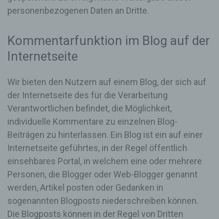
diese Daten im Bedarfsfall ermöglichen,
personenbezogenen Daten an Dritte.
begangene Straftaten aufzuklären. Insofern ist die
Speicherung dieser Daten zur Absicherung des für
die Verarbeitung Verantwortlichen erforderlich.
Kommentarfunktion im Blog auf der
Eine Weitergabe dieser Daten an Dritte erfolgt
grundsätzlich nicht, sofern keine gesetzliche
Internetseite
Pflicht zur Weitergabe besteht oder die Weitergabe
der Strafverfolgung dient.
Wir bieten den Nutzern auf einem Blog, der sich auf
Die Registrierung der betroffenen Person unter
der Internetseite des für die Verarbeitung
freiwilliger Angabe personenbezogener Daten
Verantwortlichen befindet, die Möglichkeit,
dient dem für die Verarbeitung Verantwortlichen
dazu, der betroffenen Person Inhalte oder
individuelle Kommentare zu einzelnen Blog-
Leistungen anzubieten, die aufgrund der Natur der
Beiträgen zu hinterlassen. Ein Blog ist ein auf einer
Sache nur registrierten Benutzern angeboten
Internetseite geführtes, in der Regel öffentlich
werden können. Registrierten Personen steht die
Möglichkeit frei, die bei der Registrierung
einsehbares Portal, in welchem eine oder mehrere
angegebenen personenbezogenen Daten
Personen, die Blogger oder Web-Blogger genannt
jederzeit abzuändern oder vollständig aus dem
Datenbestand des für die Verarbeitung
werden, Artikel posten oder Gedanken in
Verantwortlichen löschen zu lassen.
sogenannten Blogposts niederschreiben können.
Die Blogposts können in der Regel von Dritten
Der für die Verarbeitung Verantwortliche erteilt