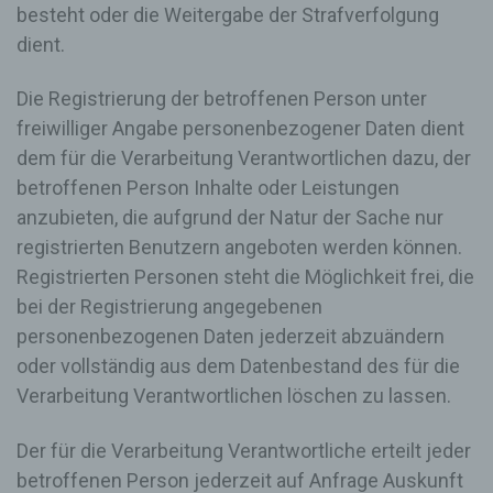
besteht oder die Weitergabe der Strafverfolgung
System auf unserer Internetseite angesteuert
werden, (5) das Datum und die Uhrzeit eines
dient.
Zugriffs auf die Internetseite, (6) eine Internet-
Protokoll-Adresse (IP-Adresse), (7) der Internet-
Die Registrierung der betroffenen Person unter
Service-Provider des zugreifenden Systems und
(8) sonstige ähnliche Daten und Informationen, die
freiwilliger Angabe personenbezogener Daten dient
der Gefahrenabwehr im Falle von Angriffen auf
dem für die Verarbeitung Verantwortlichen dazu, der
unsere informationstechnologischen Systeme
betroffenen Person Inhalte oder Leistungen
dienen.
anzubieten, die aufgrund der Natur der Sache nur
Bei der Nutzung dieser allgemeinen Daten und
registrierten Benutzern angeboten werden können.
Informationen ziehen wird keine Rückschlüsse auf
Registrierten Personen steht die Möglichkeit frei, die
die betroffene Person. Diese Informationen werden
vielmehr benötigt, um (1) die Inhalte unserer
bei der Registrierung angegebenen
Internetseite korrekt auszuliefern, (2) die Inhalte
personenbezogenen Daten jederzeit abzuändern
unserer Internetseite sowie die Werbung für diese
oder vollständig aus dem Datenbestand des für die
zu optimieren, (3) die dauerhafte
Funktionsfähigkeit unserer
Verarbeitung Verantwortlichen löschen zu lassen.
informationstechnologischen Systeme und der
Technik unserer Internetseite zu gewährleisten
Der für die Verarbeitung Verantwortliche erteilt jeder
sowie (4) um Strafverfolgungsbehörden im Falle
eines Cyberangriffes die zur Strafverfolgung
betroffenen Person jederzeit auf Anfrage Auskunft