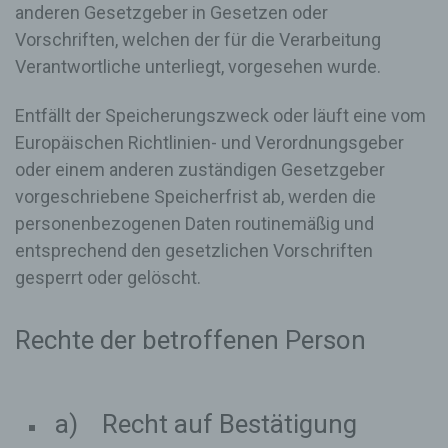
anderen Gesetzgeber in Gesetzen oder
erfolgt daher im eigenen Interesse des für die
Verarbeitung Verantwortlichen, damit sich dieser
Vorschriften, welchen der für die Verarbeitung
im Falle einer Rechtsverletzung gegebenenfalls
Verantwortliche unterliegt, vorgesehen wurde.
exkulpieren könnte. Es erfolgt keine Weitergabe
dieser erhobenen personenbezogenen Daten an
Entfällt der Speicherungszweck oder läuft eine vom
Dritte, sofern eine solche Weitergabe nicht
gesetzlich vorgeschrieben ist oder der
Europäischen Richtlinien- und Verordnungsgeber
Rechtsverteidigung des für die Verarbeitung
oder einem anderen zuständigen Gesetzgeber
Verantwortlichen dient.
vorgeschriebene Speicherfrist ab, werden die
Gravatar
personenbezogenen Daten routinemäßig und
Bei Kommentaren wird auf den Gravatar Service
entsprechend den gesetzlichen Vorschriften
von Auttomatic zurückgegriffen. Gravatar gleicht
gesperrt oder gelöscht.
Ihre Email-Adresse ab und bildet – sofern Sie dort
registriert sind – Ihr Avatar-Bild neben dem
Kommentar ab. Sollten Sie nicht registriert sein,
Rechte der betroffenen Person
wird kein Bild angezeigt. Zu beachten ist, dass alle
registrierten WordPress-User automatisch auch
bei Gravatar registriert sind. Details zu Gravatar:
https://de.gravatar.com
a) Recht auf Bestätigung
Routinemäßige Löschung und Sperrung von