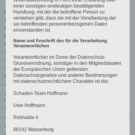
einer sonstigen eindeutigen bestätigenden
Die Internetseite erfasst mit jedem Aufruf der
Handlung, mit der die betroffene Person zu
verstehen gibt, dass sie mit der Verarbeitung der
Internetseite durch eine betroffene Person oder ein
sie betreffenden personenbezogenen Daten
automatisiertes System eine Reihe von allgemeinen
einverstanden ist.
Daten und Informationen. Diese allgemeinen Daten
Name und Anschrift des für die Verarbeitung
und Informationen werden in den Logfiles des
Verantwortlichen
Servers gespeichert. Erfasst werden können die (1)
Verantwortlicher im Sinne der Datenschutz-
verwendeten Browsertypen und Versionen, (2) das
Grundverordnung, sonstiger in den Mitgliedstaaten
vom zugreifenden System verwendete
der Europäischen Union geltenden
Datenschutzgesetze und anderer Bestimmungen
Betriebssystem, (3) die Internetseite, von welcher
mit datenschutzrechtlichem Charakter ist die:
ein zugreifendes System auf unsere Internetseite
gelangt (sogenannte Referrer), (4) die
Schaden-Team Hoffmann
Unterwebseiten, welche über ein zugreifendes
Uwe Hoffmann
System auf unserer Internetseite angesteuert
werden, (5) das Datum und die Uhrzeit eines Zugriffs
Rebhalde 4
auf die Internetseite, (6) eine Internet-Protokoll-
88142 Wasserburg
Adresse (IP-Adresse), (7) der Internet-Service-