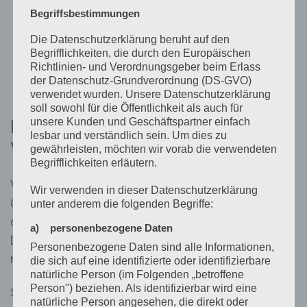
bestätigenden Handlung, mit der die
Begriffsbestimmungen
betroffene Person zu verstehen gibt, dass sie
Die Datenschutzerklärung beruht auf den
mit der Verarbeitung der sie betreffenden
Begrifflichkeiten, die durch den Europäischen
personenbezogenen Daten einverstanden ist.
Richtlinien- und Verordnungsgeber beim Erlass
der Datenschutz-Grundverordnung (DS-GVO)
verwendet wurden. Unsere Datenschutzerklärung
soll sowohl für die Öffentlichkeit als auch für
unsere Kunden und Geschäftspartner einfach
Name und Anschrift des für die
lesbar und verständlich sein. Um dies zu
Verarbeitung Verantwortlichen
gewährleisten, möchten wir vorab die verwendeten
Begrifflichkeiten erläutern.
Verantwortlicher im Sinne der Datenschutz-
Wir verwenden in dieser Datenschutzerklärung
Grundverordnung, sonstiger in den Mitgliedstaaten
unter anderem die folgenden Begriffe:
der Europäischen Union geltenden
a) personenbezogene Daten
Datenschutzgesetze und anderer Bestimmungen
Personenbezogene Daten sind alle Informationen,
mit datenschutzrechtlichem Charakter ist die:
die sich auf eine identifizierte oder identifizierbare
natürliche Person (im Folgenden „betroffene
Person") beziehen. Als identifizierbar wird eine
Schaden-Team Hoffmann
natürliche Person angesehen, die direkt oder