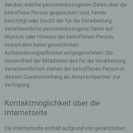
notwendigen Informationen bereitzustellen. Diese
darüber, welche personenbezogenen Daten über die
anonym erhobenen Daten und Informationen
betroffene Person gespeichert sind. Ferner
werden durch uns daher einerseits statistisch und
ferner mit dem Ziel ausgewertet, den Datenschutz
berichtigt oder löscht der für die Verarbeitung
und die Datensicherheit in unserem Unternehmen
Verantwortliche personenbezogene Daten auf
zu erhöhen, um letztlich ein optimales
Wunsch oder Hinweis der betroffenen Person,
Schutzniveau für die von uns verarbeiteten
personenbezogenen Daten sicherzustellen. Die
soweit dem keine gesetzlichen
anonymen Daten der Server-Logfiles werden
Aufbewahrungspflichten entgegenstehen. Die
getrennt von allen durch eine betroffene Person
Gesamtheit der Mitarbeiter des für die Verarbeitung
angegebenen personenbezogenen Daten
gespeichert.
Verantwortlichen stehen der betroffenen Person in
diesem Zusammenhang als Ansprechpartner zur
Registrierung auf unserer Internetseite
Verfügung.
Die betroffene Person hat die Möglichkeit, sich auf
der Internetseite des für die Verarbeitung
Verantwortlichen unter Angabe von
Kontaktmöglichkeit über die
personenbezogenen Daten zu registrieren.
Internetseite
Welche personenbezogenen Daten dabei an den
für die Verarbeitung Verantwortlichen übermittelt
werden, ergibt sich aus der jeweiligen
Die Internetseite enthält aufgrund von gesetzlichen
Eingabemaske, die für die Registrierung