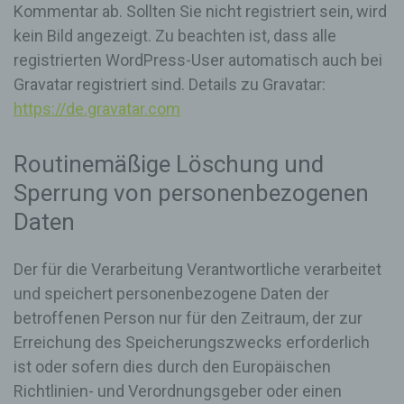
einsehbares Portal, in welchem eine oder mehrere
Kommentar ab. Sollten Sie nicht registriert sein, wird
Personen, die Blogger oder Web-Blogger genannt
kein Bild angezeigt. Zu beachten ist, dass alle
werden, Artikel posten oder Gedanken in
sogenannten Blogposts niederschreiben können.
registrierten WordPress-User automatisch auch bei
Die Blogposts können in der Regel von Dritten
Gravatar registriert sind. Details zu Gravatar:
kommentiert werden.
https://de.gravatar.com
Hinterlässt eine betroffene Person einen
Kommentar in dem auf dieser Internetseite
Routinemäßige Löschung und
veröffentlichten Blog, werden neben den von der
betroffenen Person hinterlassenen Kommentaren
Sperrung von personenbezogenen
auch Angaben zum Zeitpunkt der
Daten
Kommentareingabe sowie zu dem von der
betroffenen Person gewählten Nutzernamen
(Pseudonym) gespeichert und veröffentlicht.
Der für die Verarbeitung Verantwortliche verarbeitet
Ferner wird die vom Internet-Service-Provider
(ISP) der betroffenen Person vergebene IP-
und speichert personenbezogene Daten der
Adresse mitprotokolliert. Diese Speicherung der
betroffenen Person nur für den Zeitraum, der zur
IP-Adresse erfolgt aus Sicherheitsgründen und für
Erreichung des Speicherungszwecks erforderlich
den Fall, dass die betroffene Person durch einen
abgegebenen Kommentar die Rechte Dritter
ist oder sofern dies durch den Europäischen
verletzt oder rechtswidrige Inhalte postet. Die
Richtlinien- und Verordnungsgeber oder einen
Speicherung dieser personenbezogenen Daten