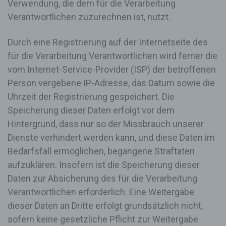
Verwendung, die dem für die Verarbeitung
Cookies jederzeit über einen Internetbrowser oder
andere Softwareprogramme gelöscht werden. Dies
Verantwortlichen zuzurechnen ist, nutzt.
ist in allen gängigen Internetbrowsern möglich.
Deaktiviert die betroffene Person die Setzung von
Durch eine Registrierung auf der Internetseite des
Cookies in dem genutzten Internetbrowser, sind
für die Verarbeitung Verantwortlichen wird ferner die
unter Umständen nicht alle Funktionen unserer
Internetseite vollumfänglich nutzbar.
vom Internet-Service-Provider (ISP) der betroffenen
Person vergebene IP-Adresse, das Datum sowie die
Erfassung von allgemeinen Daten und
Informationen
Uhrzeit der Registrierung gespeichert. Die
Speicherung dieser Daten erfolgt vor dem
Die Internetseite erfasst mit jedem Aufruf der
Internetseite durch eine betroffene Person oder ein
Hintergrund, dass nur so der Missbrauch unserer
automatisiertes System eine Reihe von
Dienste verhindert werden kann, und diese Daten im
allgemeinen Daten und Informationen. Diese
Bedarfsfall ermöglichen, begangene Straftaten
allgemeinen Daten und Informationen werden in
den Logfiles des Servers gespeichert. Erfasst
aufzuklären. Insofern ist die Speicherung dieser
werden können die (1) verwendeten Browsertypen
Daten zur Absicherung des für die Verarbeitung
und Versionen, (2) das vom zugreifenden System
Verantwortlichen erforderlich. Eine Weitergabe
verwendete Betriebssystem, (3) die Internetseite,
von welcher ein zugreifendes System auf unsere
dieser Daten an Dritte erfolgt grundsätzlich nicht,
Internetseite gelangt (sogenannte Referrer), (4) die
sofern keine gesetzliche Pflicht zur Weitergabe
Unterwebseiten, welche über ein zugreifendes