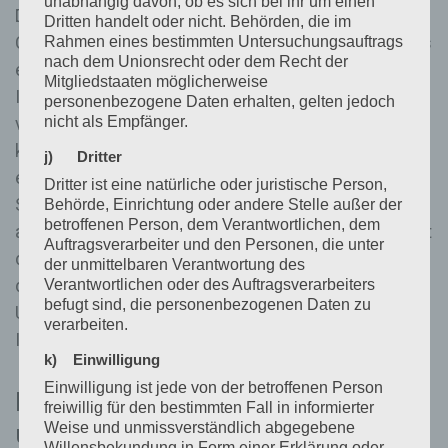
unabhängig davon, ob es sich bei ihr um einen
Die betroffene Person kann die Setzung von
Dritten handelt oder nicht. Behörden, die im
Cookies durch unsere Internetseite jederzeit mittels
Rahmen eines bestimmten Untersuchungsauftrags
nach dem Unionsrecht oder dem Recht der
einer entsprechenden Einstellung des genutzten
Mitgliedstaaten möglicherweise
Internetbrowsers verhindern und damit der Setzung
personenbezogene Daten erhalten, gelten jedoch
nicht als Empfänger.
von Cookies dauerhaft widersprechen. Ferner
können bereits gesetzte Cookies jederzeit über
j) Dritter
einen Internetbrowser oder andere
Dritter ist eine natürliche oder juristische Person,
Softwareprogramme gelöscht werden. Dies ist in
Behörde, Einrichtung oder andere Stelle außer der
betroffenen Person, dem Verantwortlichen, dem
allen gängigen Internetbrowsern möglich. Deaktiviert
Auftragsverarbeiter und den Personen, die unter
die betroffene Person die Setzung von Cookies in
der unmittelbaren Verantwortung des
dem genutzten Internetbrowser, sind unter
Verantwortlichen oder des Auftragsverarbeiters
befugt sind, die personenbezogenen Daten zu
Umständen nicht alle Funktionen unserer
verarbeiten.
Internetseite vollumfänglich nutzbar.
k) Einwilligung
Einwilligung ist jede von der betroffenen Person
Erfassung von allgemeinen Daten
freiwillig für den bestimmten Fall in informierter
und Informationen
Weise und unmissverständlich abgegebene
Willensbekundung in Form einer Erklärung oder