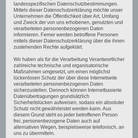
Dritter ist eine natürliche oder juristische
landesspezifischen Datenschutzbestimmungen.
Person, Behörde, Einrichtung oder andere
Mittels dieser Datenschutzerklärung möchte unser
Unternehmen die Öffentlichkeit über Art, Umfang
Stelle außer der betroffenen Person, dem
und Zweck der von uns erhobenen, genutzten und
Verantwortlichen, dem Auftragsverarbeiter
verarbeiteten personenbezogenen Daten
informieren. Ferner werden betroffene Personen
und den Personen, die unter der unmittelbaren
mittels dieser Datenschutzerklärung über die ihnen
Verantwortung des Verantwortlichen oder des
zustehenden Rechte aufgeklärt.
Auftragsverarbeiters befugt sind, die
Wir haben als für die Verarbeitung Verantwortlicher
personenbezogenen Daten zu verarbeiten.
zahlreiche technische und organisatorische
Maßnahmen umgesetzt, um einen möglichst
lückenlosen Schutz der über diese Internetseite
verarbeiteten personenbezogenen Daten
k) Einwilligung
sicherzustellen. Dennoch können Internetbasierte
Datenübertragungen grundsätzlich
Einwilligung ist jede von der betroffenen
Sicherheitslücken aufweisen, sodass ein absoluter
Person freiwillig für den bestimmten Fall in
Schutz nicht gewährleistet werden kann. Aus
informierter Weise und unmissverständlich
diesem Grund steht es jeder betroffenen Person
frei, personenbezogene Daten auch auf
abgegebene Willensbekundung in Form einer
alternativen Wegen, beispielsweise telefonisch, an
Erklärung oder einer sonstigen eindeutigen
uns zu übermitteln.