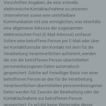
Vorschriften Angaben, die eine schnelle
verwendet wird. Die von der betroffenen Person
eingegebenen personenbezogenen Daten werden
elektronische Kontaktaufnahme zu unserem
ausschließlich für die interne Verwendung bei dem
Unternehmen sowie eine unmittelbare
für die Verarbeitung Verantwortlichen und für
eigene Zwecke erhoben und gespeichert. Der für
Kommunikation mit uns ermöglichen, was ebenfalls
die Verarbeitung Verantwortliche kann die
eine allgemeine Adresse der sogenannten
Weitergabe an einen oder mehrere
elektronischen Post (E-Mail-Adresse) umfasst.
Auftragsverarbeiter, beispielsweise einen
Paketdienstleister, veranlassen, der die
Sofern eine betroffene Person per E-Mail oder über
personenbezogenen Daten ebenfalls
ein Kontaktformular den Kontakt mit dem für die
ausschließlich für eine interne Verwendung, die
Verarbeitung Verantwortlichen aufnimmt, werden
dem für die Verarbeitung Verantwortlichen
zuzurechnen ist, nutzt.
die von der betroffenen Person übermittelten
personenbezogenen Daten automatisch
Durch eine Registrierung auf der Internetseite des
gespeichert. Solche auf freiwilliger Basis von einer
für die Verarbeitung Verantwortlichen wird ferner
die vom Internet-Service-Provider (ISP) der
betroffenen Person an den für die Verarbeitung
betroffenen Person vergebene IP-Adresse, das
Verantwortlichen übermittelten personenbezogenen
Datum sowie die Uhrzeit der Registrierung
Daten werden für Zwecke der Bearbeitung oder der
gespeichert. Die Speicherung dieser Daten erfolgt
vor dem Hintergrund, dass nur so der Missbrauch
Kontaktaufnahme zur betroffenen Person
unserer Dienste verhindert werden kann, und
gespeichert. Es erfolgt keine Weitergabe dieser