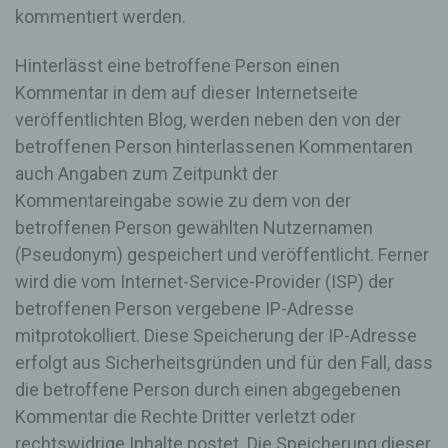
jeder betroffenen Person jederzeit auf Anfrage
kommentiert werden.
Auskunft darüber, welche personenbezogenen
Daten über die betroffene Person gespeichert sind.
Hinterlässt eine betroffene Person einen
Ferner berichtigt oder löscht der für die
Kommentar in dem auf dieser Internetseite
Verarbeitung Verantwortliche personenbezogene
Daten auf Wunsch oder Hinweis der betroffenen
veröffentlichten Blog, werden neben den von der
Person, soweit dem keine gesetzlichen
betroffenen Person hinterlassenen Kommentaren
Aufbewahrungspflichten entgegenstehen. Die
auch Angaben zum Zeitpunkt der
Gesamtheit der Mitarbeiter des für die Verarbeitung
Verantwortlichen stehen der betroffenen Person in
Kommentareingabe sowie zu dem von der
diesem Zusammenhang als Ansprechpartner zur
betroffenen Person gewählten Nutzernamen
Verfügung.
(Pseudonym) gespeichert und veröffentlicht. Ferner
Kontaktmöglichkeit über die Internetseite
wird die vom Internet-Service-Provider (ISP) der
Die Internetseite enthält aufgrund von gesetzlichen
betroffenen Person vergebene IP-Adresse
Vorschriften Angaben, die eine schnelle
mitprotokolliert. Diese Speicherung der IP-Adresse
elektronische Kontaktaufnahme zu unserem
erfolgt aus Sicherheitsgründen und für den Fall, dass
Unternehmen sowie eine unmittelbare
Kommunikation mit uns ermöglichen, was
die betroffene Person durch einen abgegebenen
ebenfalls eine allgemeine Adresse der
Kommentar die Rechte Dritter verletzt oder
sogenannten elektronischen Post (E-Mail-
rechtswidrige Inhalte postet. Die Speicherung dieser
Adresse) umfasst. Sofern eine betroffene Person