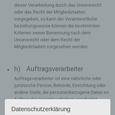
dieser Verarbeitung durch das Unionsrecht
oder das Recht der Mitgliedstaaten
vorgegeben, so kann der Verantwortliche
beziehungsweise können die bestimmten
Kriterien seiner Benennung nach dem
Unionsrecht oder dem Recht der
Mitgliedstaaten vorgesehen werden.
h) Auftragsverarbeiter
Auftragsverarbeiter ist eine natürliche oder
juristische Person, Behörde, Einrichtung oder
andere Stelle, die personenbezogene Daten im
Auftrag des Verantwortlichen verarbeitet.
Datenschutzerklärung