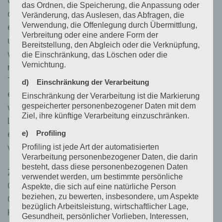
Cookies, LocalStorage und SessionStorage. Dies
das Ordnen, die Speicherung, die Anpassung oder
dient dazu, unser Angebot nutzerfreundlicher,
Veränderung, das Auslesen, das Abfragen, die
Verwendung, die Offenlegung durch Übermittlung,
effektiver und sicherer zu machen. Local Storage
Verbreitung oder eine andere Form der
und SessionStorage ist eine Technologie, mit
Bereitstellung, den Abgleich oder die Verknüpfung,
welcher ihr Browser Daten auf Ihrem Computer oder
die Einschränkung, das Löschen oder die
Vernichtung.
mobilen Gerät abspeichert. Cookies sind
Textdateien, welche über einen Internetbrowser auf
d) Einschränkung der Verarbeitung
einem Computersystem abgelegt und gespeichert
Einschränkung der Verarbeitung ist die Markierung
gespeicherter personenbezogener Daten mit dem
werden. Sie können die Verwendung von Cookies,
Ziel, ihre künftige Verarbeitung einzuschränken.
LocalStorage und SessionStorage durch
e) Profiling
entsprechende Einstellung in Ihrem Browser
verhindern.
Profiling ist jede Art der automatisierten
Verarbeitung personenbezogener Daten, die darin
besteht, dass diese personenbezogenen Daten
Zahlreiche Internetseiten und Server verwenden
verwendet werden, um bestimmte persönliche
Cookies. Viele Cookies enthalten eine sogenannte
Aspekte, die sich auf eine natürliche Person
beziehen, zu bewerten, insbesondere, um Aspekte
Cookie-ID. Eine Cookie-ID ist eine eindeutige
bezüglich Arbeitsleistung, wirtschaftlicher Lage,
Kennung des Cookies. Sie besteht aus einer
Gesundheit, persönlicher Vorlieben, Interessen,