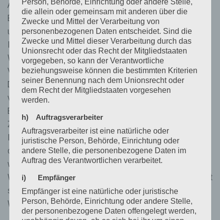
Person, Behörde, Einrichtung oder andere Stelle,
Angebote auf unserer Internetseite im Sinne des
die allein oder gemeinsam mit anderen über die
Benutzers optimiert werden. Cookies ermöglichen
Zwecke und Mittel der Verarbeitung von
uns, wie bereits erwähnt, die Benutzer unserer
personenbezogenen Daten entscheidet. Sind die
Zwecke und Mittel dieser Verarbeitung durch das
Internetseite wiederzuerkennen. Zweck dieser
Unionsrecht oder das Recht der Mitgliedstaaten
Wiedererkennung ist es, den Nutzern die
vorgegeben, so kann der Verantwortliche
Verwendung unserer Internetseite zu erleichtern.
beziehungsweise können die bestimmten Kriterien
seiner Benennung nach dem Unionsrecht oder
Der Benutzer einer Internetseite, die Cookies
dem Recht der Mitgliedstaaten vorgesehen
verwendet, muss beispielsweise nicht bei jedem
werden.
Besuch der Internetseite erneut seine
h) Auftragsverarbeiter
Zugangsdaten eingeben, weil dies von der
Auftragsverarbeiter ist eine natürliche oder
Internetseite und dem auf dem Computersystem
juristische Person, Behörde, Einrichtung oder
des Benutzers abgelegten Cookie übernommen
andere Stelle, die personenbezogene Daten im
Auftrag des Verantwortlichen verarbeitet.
wird. Ein weiteres Beispiel ist das Cookie eines
Warenkorbes im Online-Shop. Der Online-Shop merkt
i) Empfänger
sich die Artikel, die ein Kunde in den virtuellen
Empfänger ist eine natürliche oder juristische
Person, Behörde, Einrichtung oder andere Stelle,
Warenkorb gelegt hat, über ein Cookie.
der personenbezogene Daten offengelegt werden,