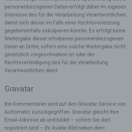
per E-Mail oder über ein Kontaktformular den
personenbezogenen Daten erfolgt daher im eigenen
Kontakt mit dem für die Verarbeitung
Interesse des für die Verarbeitung Verantwortlichen,
Verantwortlichen aufnimmt, werden die von der
damit sich dieser im Falle einer Rechtsverletzung
betroffenen Person übermittelten
personenbezogenen Daten automatisch
gegebenenfalls exkulpieren könnte. Es erfolgt keine
gespeichert. Solche auf freiwilliger Basis von einer
Weitergabe dieser erhobenen personenbezogenen
betroffenen Person an den für die Verarbeitung
Daten an Dritte, sofern eine solche Weitergabe nicht
Verantwortlichen übermittelten
personenbezogenen Daten werden für Zwecke der
gesetzlich vorgeschrieben ist oder der
Bearbeitung oder der Kontaktaufnahme zur
Rechtsverteidigung des für die Verarbeitung
betroffenen Person gespeichert. Es erfolgt keine
Verantwortlichen dient.
Weitergabe dieser personenbezogenen Daten an
Dritte.
Kommentarfunktion im Blog auf der Internetseite
Gravatar
Wir bieten den Nutzern auf einem Blog, der sich
Bei Kommentaren wird auf den Gravatar Service von
auf der Internetseite des für die Verarbeitung
Verantwortlichen befindet, die Möglichkeit,
Auttomatic zurückgegriffen. Gravatar gleicht Ihre
individuelle Kommentare zu einzelnen Blog-
Email-Adresse ab und bildet – sofern Sie dort
Beiträgen zu hinterlassen. Ein Blog ist ein auf
einer Internetseite geführtes, in der Regel öffentlich
registriert sind – Ihr Avatar-Bild neben dem