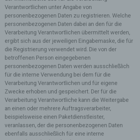
des Benutzers optimiert werden. Cookies
Verantwortlichen unter Angabe von
ermöglichen uns, wie bereits erwähnt, die
personenbezogenen Daten zu registrieren. Welche
Benutzer unserer Internetseite wiederzuerkennen.
personenbezogenen Daten dabei an den für die
Zweck dieser Wiedererkennung ist es, den
Nutzern die Verwendung unserer Internetseite zu
Verarbeitung Verantwortlichen übermittelt werden,
erleichtern. Der Benutzer einer Internetseite, die
ergibt sich aus der jeweiligen Eingabemaske, die für
Cookies verwendet, muss beispielsweise nicht bei
die Registrierung verwendet wird. Die von der
jedem Besuch der Internetseite erneut seine
Zugangsdaten eingeben, weil dies von der
betroffenen Person eingegebenen
Internetseite und dem auf dem Computersystem
personenbezogenen Daten werden ausschließlich
des Benutzers abgelegten Cookie übernommen
für die interne Verwendung bei dem für die
wird. Ein weiteres Beispiel ist das Cookie eines
Warenkorbes im Online-Shop. Der Online-Shop
Verarbeitung Verantwortlichen und für eigene
merkt sich die Artikel, die ein Kunde in den
Zwecke erhoben und gespeichert. Der für die
virtuellen Warenkorb gelegt hat, über ein Cookie.
Verarbeitung Verantwortliche kann die Weitergabe
Die betroffene Person kann die Setzung von
an einen oder mehrere Auftragsverarbeiter,
Cookies durch unsere Internetseite jederzeit
beispielsweise einen Paketdienstleister,
mittels einer entsprechenden Einstellung des
genutzten Internetbrowsers verhindern und damit
veranlassen, der die personenbezogenen Daten
der Setzung von Cookies dauerhaft
ebenfalls ausschließlich für eine interne
widersprechen. Ferner können bereits gesetzte